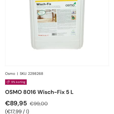
Osmo
|
SKU:
2298268
9% korting
OSMO 8016 Wisch-Fix 5 L
Verkoopprijs
Reguliere prijs
€89,95
€99,00
Eenheid prijs
€17,99
/
l