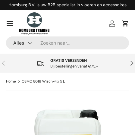
Homburg B.V. is uw B2B specialist in vloeren en accessoires
Ga naar inhoud
Menu
Inloggen
Win
Zoeken
Productsoort
Alles
GRATIS VERZENDEN
Vorige
Vol
Bij bestellingen vanaf €75,-
Home
OSMO 8016 Wisch-Fix 5 L
Ga direct naar productinformatie