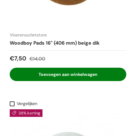
Vloerenoutletstore
Woodboy Pads 16" (406 mm) beige dik
Verkoopprijs
Reguliere prijs
€7,50
€14,00
Toevoegen aan winkelwagen
Vergelijken
38% korting