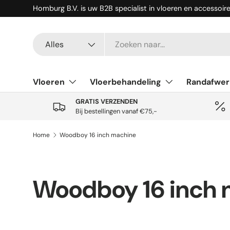
Homburg B.V. is uw B2B specialist in vloeren en accessoir
Ga naar inhoud
Zoeken
Productsoort
Alles
Vloeren
Vloerbehandeling
Randafwer
GRATIS VERZENDEN
Bij bestellingen vanaf €75,-
Home
Woodboy 16 inch machine
Woodboy 16 inch 