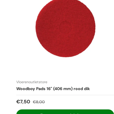
Vloerenoutletstore
Woodboy Pads 16" (406 mm) rood dik
Verkoopprijs
Reguliere prijs
€7,50
€8,00