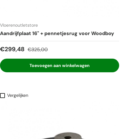
Vloerenoutletstore
Aandrijfplaat 16" + pennetjesrug voor Woodboy
Verkoopprijs
Reguliere prijs
€299,48
€325,00
Toevoegen aan winkelwagen
Vergelijken