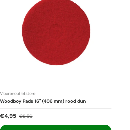
Vloerenoutletstore
Woodboy Pads 16" (406 mm) rood dun
Verkoopprijs
Reguliere prijs
€4,95
€8,50