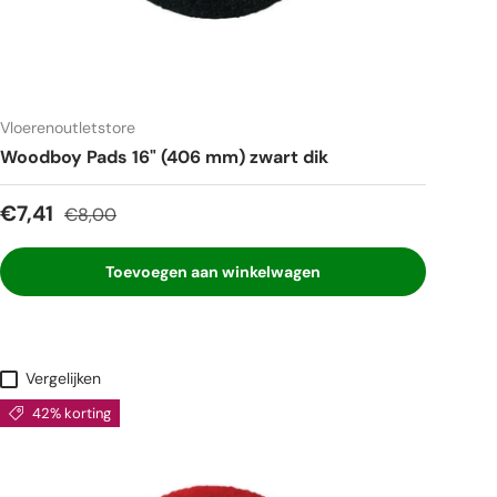
Vloerenoutletstore
Woodboy Pads 16" (406 mm) zwart dik
Verkoopprijs
Reguliere prijs
€7,41
€8,00
Toevoegen aan winkelwagen
Vergelijken
42% korting