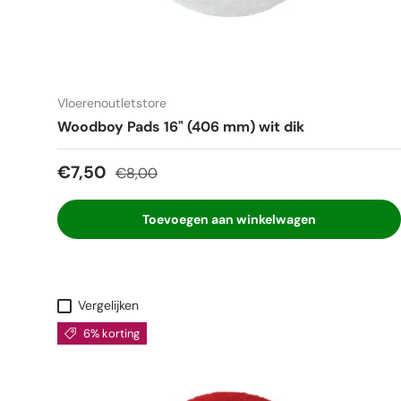
Vloerenoutletstore
Woodboy Pads 16" (406 mm) wit dik
Verkoopprijs
Reguliere prijs
€7,50
€8,00
Toevoegen aan winkelwagen
Vergelijken
6% korting