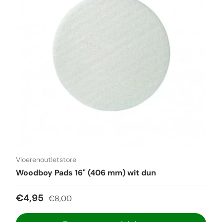
Vloerenoutletstore
Woodboy Pads 16" (406 mm) wit dun
Verkoopprijs
Reguliere prijs
€4,95
€8,00