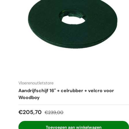
Vloerenoutletstore
Aandrijfschijf 16" + celrubber + velcro voor
Woodboy
Verkoopprijs
Reguliere prijs
€205,70
€239,00
Toevoegen aan winkelwagen