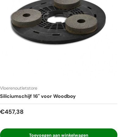
Vloerenoutletstore
Siliciumschijf 16" voor Woodboy
Reguliere prijs
€457,38
Toevoegen aan winkelwagen