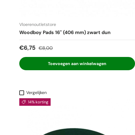
Vloerenoutletstore
Woodboy Pads 16" (406 mm) zwart dun
Verkoopprijs
Reguliere prijs
€6,75
€8,00
Toevoegen aan winkelwagen
Vergelijken
14% korting