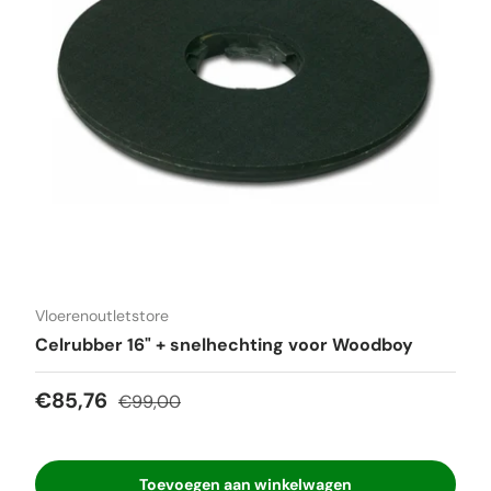
Vloerenoutletstore
Celrubber 16" + snelhechting voor Woodboy
Verkoopprijs
Reguliere prijs
€85,76
€99,00
Toevoegen aan winkelwagen