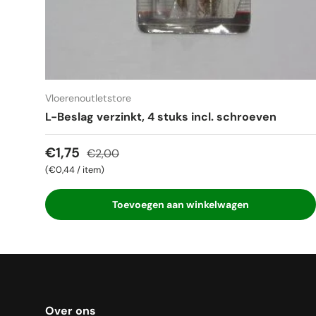
Vloerenoutletstore
L-Beslag verzinkt, 4 stuks incl. schroeven
Verkoopprijs
Reguliere prijs
€1,75
€2,00
Eenheid prijs
€0,44
/
item
Toevoegen aan winkelwagen
Over ons