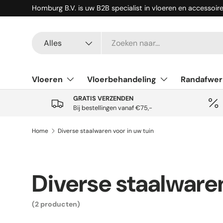
Homburg B.V. is uw B2B specialist in vloeren en accessoir
Ga naar inhoud
Zoeken
Productsoort
Alles
Vloeren
Vloerbehandeling
Randafwer
GRATIS VERZENDEN
Bij bestellingen vanaf €75,-
Home
Diverse staalwaren voor in uw tuin
Diverse staalwaren
(2 producten)