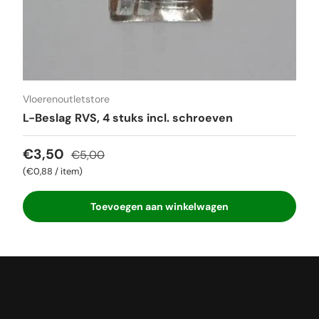
Vloerenoutletstore
L-Beslag RVS, 4 stuks incl. schroeven
Verkoopprijs
Reguliere prijs
€3,50
€5,00
Eenheid prijs
€0,88
/
item
Toevoegen aan winkelwagen