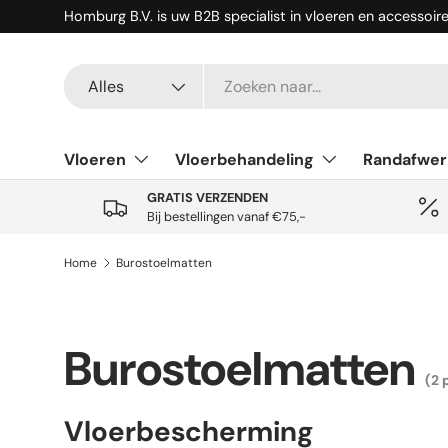
Homburg B.V. is uw B2B specialist in vloeren en accessoir
Ga naar inhoud
Zoeken
Productsoort
Alles
Vloeren
Vloerbehandeling
Randafwer
GRATIS VERZENDEN
Bij bestellingen vanaf €75,-
Home
Burostoelmatten
Burostoelmatten
(2 
Vloerbescherming