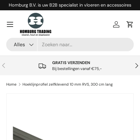
Homburg B.V. is uw B2B specialist in vloeren en accessoires
Ga naar inhoud
Menu
Inloggen
Win
Zoeken
Productsoort
Alles
GRATIS VERZENDEN
Vorige
Vol
Bij bestellingen vanaf €75,-
Home
Hoeklijnprofiel zelfklevend 10 mm RVS, 300 cm lang
Ga direct naar productinformatie