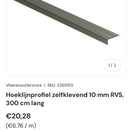
van
1
/
2
Vloerenoutletstore
|
SKU:
2269155
Hoeklijnprofiel zelfklevend 10 mm RVS,
300 cm lang
Reguliere prijs
€20,28
Eenheid prijs
€6,76
/
m