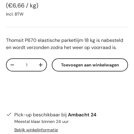
Eenheid prijs
€6,66
/
kg
Incl. BTW
Thomsit P670 elastische parketlijm 18 kg
is nabesteld
en wordt verzonden zodra het weer op voorraad is.
Aantal
Toevoegen aan winkelwagen
Verlaag de hoeveelheid
Verhoog de hoeveelheid
Pick-up beschikbaar bij
Ambacht 24
Meestal klaar binnen 24 uur
Bekijk winkelinformatie