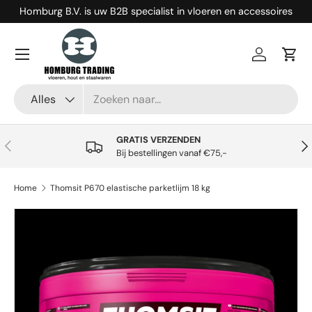
Homburg B.V. is uw B2B specialist in vloeren en accessoires
Ga naar inhoud
Menu
Inloggen
Win
Zoeken
Productsoort
Alles
GRATIS VERZENDEN
Vorige
Vol
Bij bestellingen vanaf €75,-
Home
Thomsit P670 elastische parketlijm 18 kg
Ga direct naar productinformatie