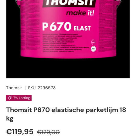
Thomsit
|
SKU:
2296573
7% korting
Thomsit P670 elastische parketlijm 18
kg
Verkoopprijs
Reguliere prijs
€119,95
€129,00