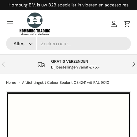
Homburg B.V. is uw B2B specialist in vloeren en accessoires
Ga naar inhoud
Menu
Inloggen
Win
Zoeken
Productsoort
Alles
GRATIS VERZENDEN
Vorige
Vol
Bij bestellingen vanaf €75,-
Home
Afdichtingskit Colour Sealant CS4241 wit RAL 9010
Ga direct naar productinformatie