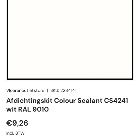
Vloerenoutletstore
|
SKU:
2284141
Afdichtingskit Colour Sealant CS4241
wit RAL 9010
Reguliere prijs
€9,26
Incl. BTW