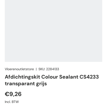
Vloerenoutletstore
|
SKU:
2284133
Afdichtingskit Colour Sealant CS4233
transparant grijs
Reguliere prijs
€9,26
Incl. BTW