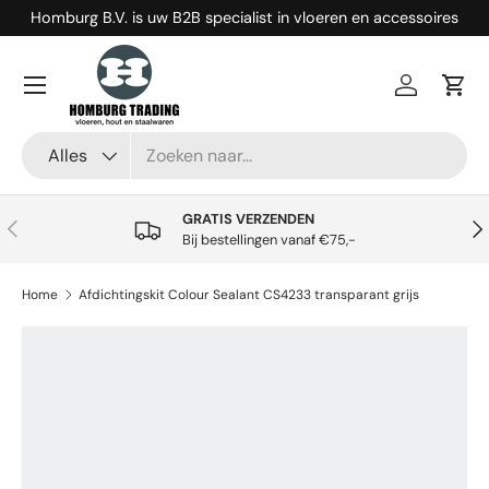
Homburg B.V. is uw B2B specialist in vloeren en accessoires
Ga naar inhoud
Menu
Inloggen
Win
Zoeken
Productsoort
Alles
GRATIS VERZENDEN
Vorige
Vol
Bij bestellingen vanaf €75,-
Home
Afdichtingskit Colour Sealant CS4233 transparant grijs
Ga direct naar productinformatie