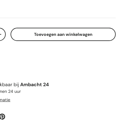
Toevoegen aan winkelwagen
elheid
Verhoog de hoeveelheid
kbaar bij
Ambacht 24
nnen 24 uur
rmatie