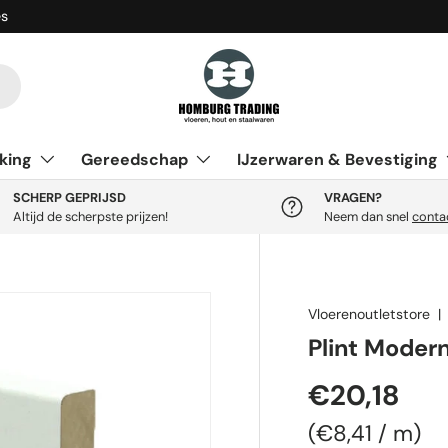
es
king
Gereedschap
IJzerwaren & Bevestiging
SCHERP GEPRIJSD
VRAGEN?
Altijd de scherpste prijzen!
Neem dan snel
conta
Vloerenoutletstore
Plint Moder
Reguliere p
€20,18
Eenheid prij
€8,41
/
m