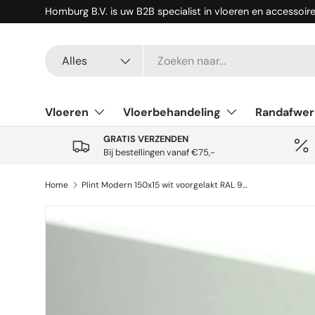
Homburg B.V. is uw B2B specialist in vloeren en accessoir
Ga naar inhoud
Zoeken
Productsoort
Alles
Vloeren
Vloerbehandeling
Randafwer
GRATIS VERZENDEN
Bij bestellingen vanaf €75,-
Home
Plint Modern 150x15 wit voorgelakt RAL 9010
Ga direct naar productinformatie