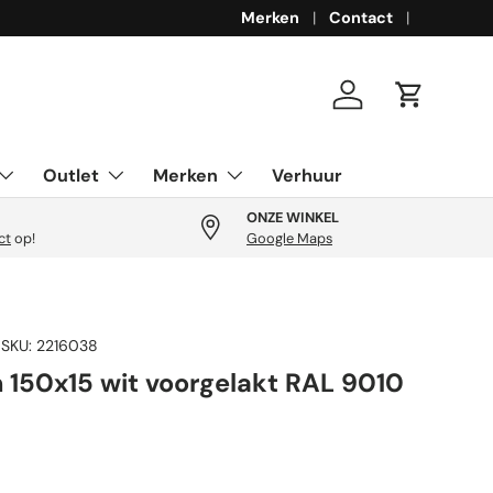
Merken
Contact
Inloggen
Winkelwa
Outlet
Merken
Verhuur
ONZE WINKEL
ct
op!
Google Maps
|
SKU:
2216038
n 150x15 wit voorgelakt RAL 9010
rijs
s