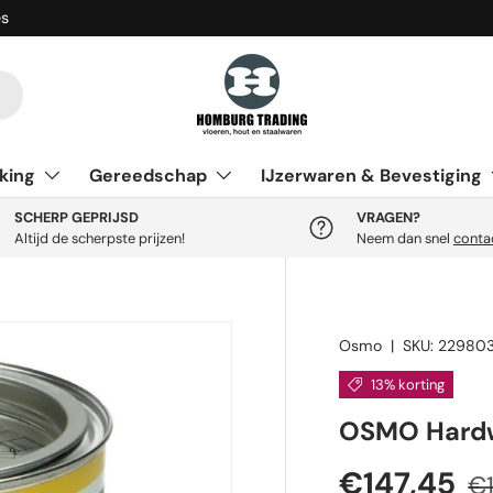
es
king
Gereedschap
IJzerwaren & Bevestiging
SCHERP GEPRIJSD
VRAGEN?
Altijd de scherpste prijzen!
Neem dan snel
conta
Osmo
|
SKU:
22980
13% korting
OSMO Hardwa
Verkooppr
Re
€147,45
€