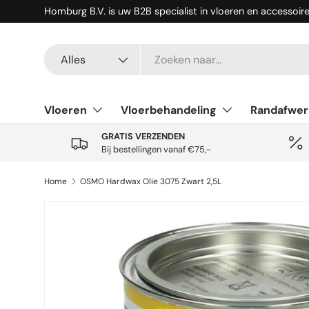
Homburg B.V. is uw B2B specialist in vloeren en accessoir
Ga naar inhoud
Zoeken
Productsoort
Alles
Vloeren
Vloerbehandeling
Randafwer
GRATIS VERZENDEN
Bij bestellingen vanaf €75,-
Home
OSMO Hardwax Olie 3075 Zwart 2,5L
Ga direct naar productinformatie