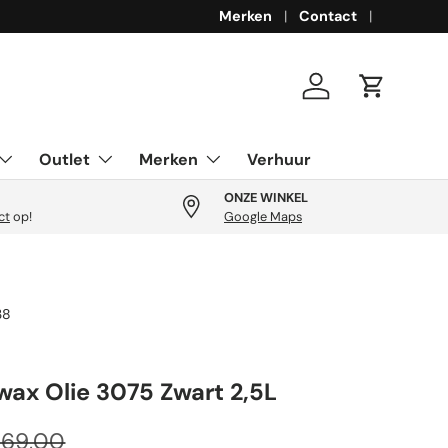
Merken
Contact
Inloggen
Winkelwa
Outlet
Merken
Verhuur
ONZE WINKEL
ct
op!
Google Maps
38
x Olie 3075 Zwart 2,5L
ijs
guliere prijs
169,00