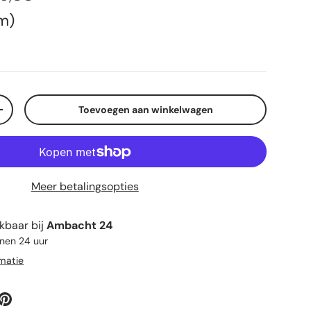
s
em
Toevoegen aan winkelwagen
elheid
Verhoog de hoeveelheid
Meer betalingsopties
kbaar bij
Ambacht 24
nnen 24 uur
rmatie