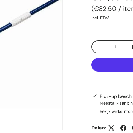
Eenheid prij
€32,50
/
it
Incl. BTW
Aantal
Verlaag de hoeve
Pick-up beschi
Meestal klaar bi
Bekijk winkelinfo
Delen: