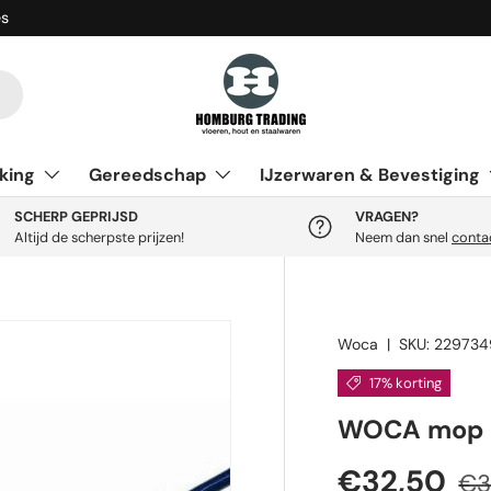
es
king
Gereedschap
IJzerwaren & Bevestiging
SCHERP GEPRIJSD
VRAGEN?
Altijd de scherpste prijzen!
Neem dan snel
conta
Woca
|
SKU:
229734
17% korting
WOCA mop
Verkooppr
Reg
€32,50
€3