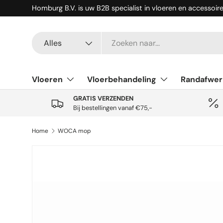
Homburg B.V. is uw B2B specialist in vloeren en accessoir
Ga naar inhoud
Zoeken
Productsoort
Alles
Vloeren
Vloerbehandeling
Randafwer
GRATIS VERZENDEN
Bij bestellingen vanaf €75,-
Home
WOCA mop
Ga direct naar productinformatie