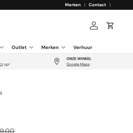
Merken
Contact
Inloggen
Winkelwa
Outlet
Merken
Verhuur
ONZE WINKEL
ct
op!
Google Maps
9
ijs
uliere prijs
9,00