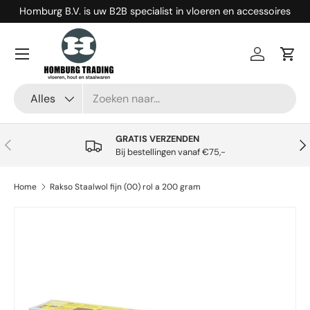
Homburg B.V. is uw B2B specialist in vloeren en accessoires
Ga naar inhoud
Menu
Inloggen
Win
Zoeken
Productsoort
Alles
GRATIS VERZENDEN
Vorige
Vol
Bij bestellingen vanaf €75,-
Home
Rakso Staalwol fijn (00) rol a 200 gram
Ga direct naar productinformatie