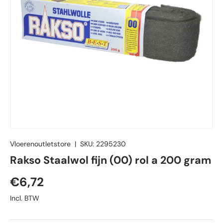
Vloerenoutletstore
|
SKU:
2295230
Rakso Staalwol fijn (00) rol a 200 gram
Reguliere prijs
€6,72
Incl. BTW