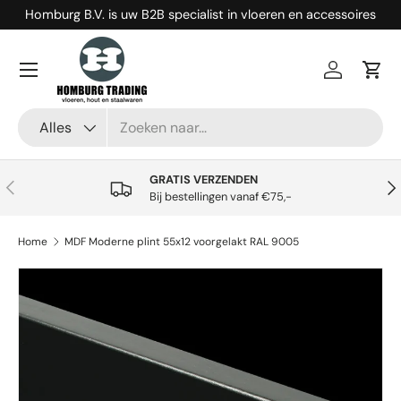
Homburg B.V. is uw B2B specialist in vloeren en accessoires
Ga naar inhoud
Menu
Inloggen
Win
Zoeken
Productsoort
Alles
GRATIS VERZENDEN
Vorige
Vol
Bij bestellingen vanaf €75,-
Home
MDF Moderne plint 55x12 voorgelakt RAL 9005
Ga direct naar productinformatie