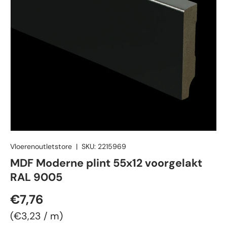
Vloerenoutletstore
|
SKU:
2215969
MDF Moderne plint 55x12 voorgelakt
RAL 9005
Reguliere prijs
€7,76
Eenheid prijs
€3,23
/
m