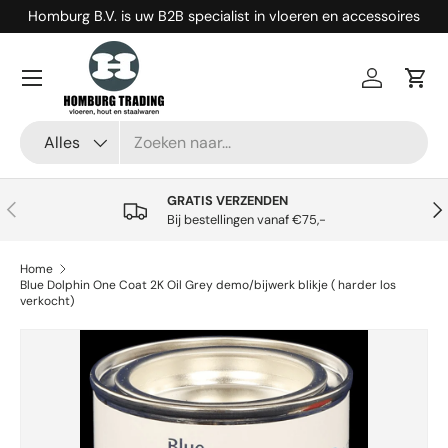
Homburg B.V. is uw B2B specialist in vloeren en accessoires
Ga naar inhoud
Menu
Inloggen
Win
Zoeken
Productsoort
Alles
GRATIS VERZENDEN
Vorige
Vol
Bij bestellingen vanaf €75,-
Home
Blue Dolphin One Coat 2K Oil Grey demo/bijwerk blikje ( harder los
verkocht)
Ga direct naar productinformatie