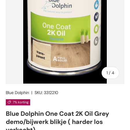
van
1
/
4
Blue Dolphin
|
SKU:
3312210
7% korting
Blue Dolphin One Coat 2K Oil Grey
demo/bijwerk blikje ( harder los