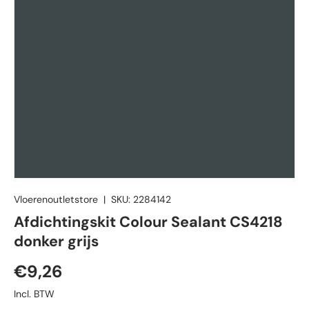
Vloerenoutletstore
|
SKU:
2284142
Afdichtingskit Colour Sealant CS4218
donker grijs
Reguliere prijs
€9,26
Incl. BTW