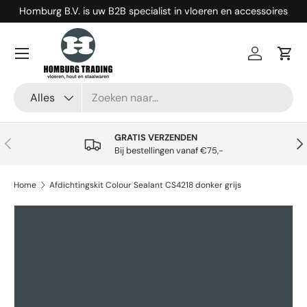
Homburg B.V. is uw B2B specialist in vloeren en accessoires
Ga naar inhoud
Menu
Inloggen
Win
Zoeken
Productsoort
Alles
GRATIS VERZENDEN
Vorige
Vol
Bij bestellingen vanaf €75,-
Home
Afdichtingskit Colour Sealant CS4218 donker grijs
Ga direct naar productinformatie