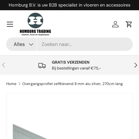
Homburg B.V. is uw B2B specialist in vloeren en accessoires
Ga naar inhoud
Menu
Inloggen
Win
Zoeken
Productsoort
Alles
GRATIS VERZENDEN
Vorige
Vol
Bij bestellingen vanaf €75,-
Home
Overgangsprofiel zelfklevend 8 mm alu zilver, 270cm lang
Ga direct naar productinformatie