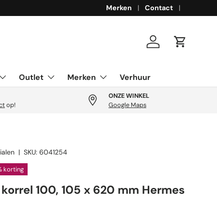
Merken
Contact
Inloggen
Winkelwa
Outlet
Merken
Verhuur
ONZE WINKEL
ct
op!
Google Maps
ialen
|
SKU:
6041254
 korting
korrel 100, 105 x 620 mm Hermes