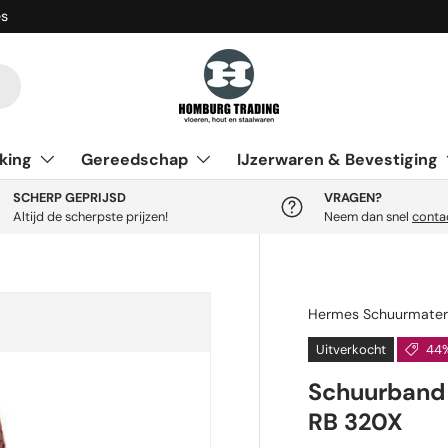
es
king
Gereedschap
IJzerwaren & Bevestiging
SCHERP GEPRIJSD
VRAGEN?
Altijd de scherpste prijzen!
Neem dan snel
conta
Hermes Schuurmater
Uitverkocht
44%
Schuurband 
RB 320X