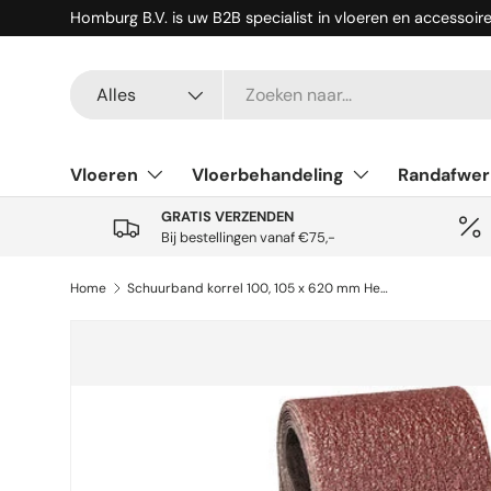
Homburg B.V. is uw B2B specialist in vloeren en accessoir
Ga naar inhoud
Zoeken
Productsoort
Alles
Vloeren
Vloerbehandeling
Randafwer
GRATIS VERZENDEN
Bij bestellingen vanaf €75,-
Home
Schuurband korrel 100, 105 x 620 mm Hermes RB 320X
Ga direct naar productinformatie