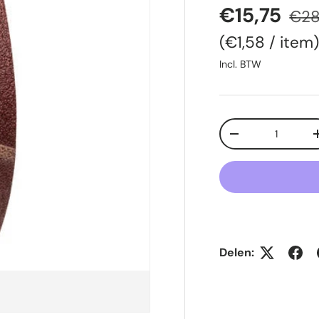
Verkooppr
Regu
€15,75
€28
Eenheid prij
€1,58
/
item
Incl. BTW
Aantal
Verlaag de hoeve
Delen: