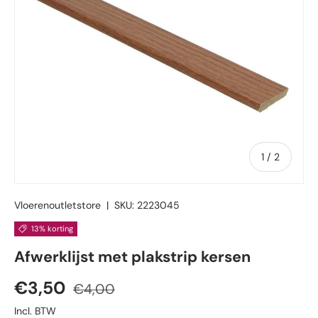
van
1
/
2
Vloerenoutletstore
|
SKU:
2223045
13% korting
Afwerklijst met plakstrip kersen
Verkoopprijs
Reguliere prijs
€3,50
€4,00
Incl. BTW