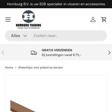
Homburg B.V. is uw B2B specialist in vloeren en accessoires
Ga naar inhoud
Menu
Inloggen
Win
Zoeken
Productsoort
Alles
GRATIS VERZENDEN
Vorige
Vol
Bij bestellingen vanaf €75,-
Home
Afwerklijst met plakstrip kersen
Ga direct naar productinformatie