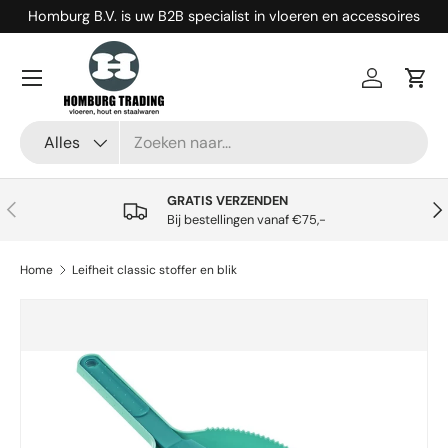
Homburg B.V. is uw B2B specialist in vloeren en accessoires
Ga naar inhoud
Menu
Inloggen
Win
Zoeken
Productsoort
Alles
GRATIS VERZENDEN
Vorige
Vol
Bij bestellingen vanaf €75,-
Home
Leifheit classic stoffer en blik
Ga direct naar productinformatie