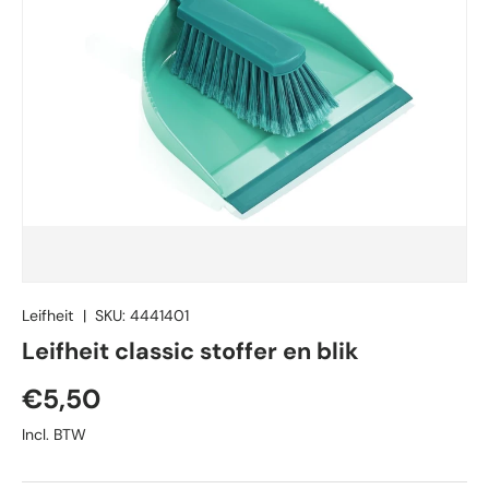
Leifheit
|
SKU:
4441401
Leifheit classic stoffer en blik
Reguliere prijs
€5,50
Incl. BTW