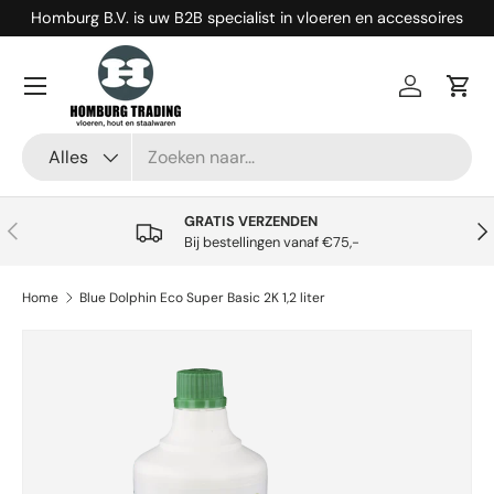
Homburg B.V. is uw B2B specialist in vloeren en accessoires
Ga naar inhoud
Menu
Inloggen
Win
Zoeken
Productsoort
Alles
GRATIS VERZENDEN
Vorige
Vol
Bij bestellingen vanaf €75,-
Home
Blue Dolphin Eco Super Basic 2K 1,2 liter
Ga direct naar productinformatie