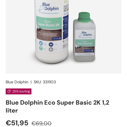
Blue Dolphin
|
SKU:
3311103
25% korting
Blue Dolphin Eco Super Basic 2K 1,2
liter
Verkoopprijs
Reguliere prijs
€51,95
€69,00