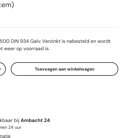
s
item
500 DIN 934 Galv. Verzinkt
is nabesteld en wordt
t weer op voorraad is.
Toevoegen aan winkelwagen
elheid
Verhoog de hoeveelheid
kbaar bij
Ambacht 24
nnen 24 uur
rmatie