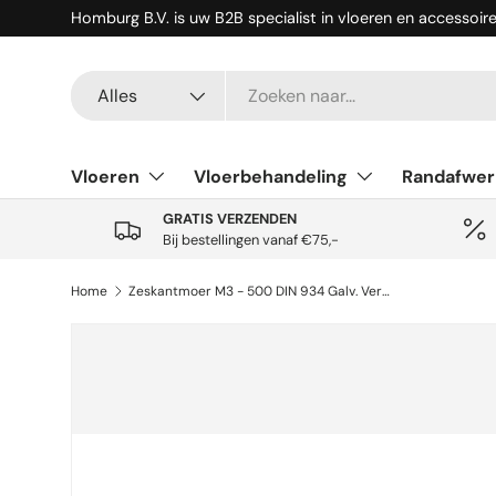
Homburg B.V. is uw B2B specialist in vloeren en accessoir
Ga naar inhoud
Zoeken
Productsoort
Alles
Vloeren
Vloerbehandeling
Randafwer
GRATIS VERZENDEN
Bij bestellingen vanaf €75,-
Home
Zeskantmoer M3 - 500 DIN 934 Galv. Verzinkt
Ga direct naar productinformatie