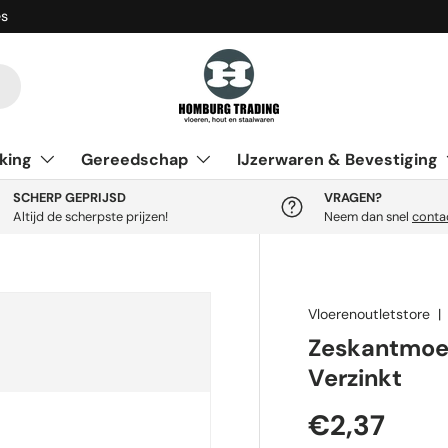
es
king
Gereedschap
IJzerwaren & Bevestiging
SCHERP GEPRIJSD
VRAGEN?
Altijd de scherpste prijzen!
Neem dan snel
conta
Vloerenoutletstore
Zeskantmoer
Verzinkt
Reguliere p
€2,37