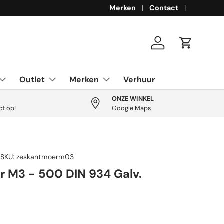
Merken
Contact
Inloggen
Winkelwa
Outlet
Merken
Verhuur
ONZE WINKEL
ct
op!
Google Maps
|
SKU:
zeskantmoerm03
 M3 - 500 DIN 934 Galv.
rijs