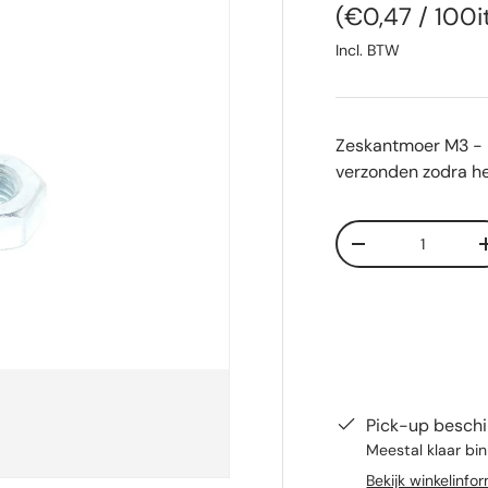
Eenheid prij
€0,47
/
100
Incl. BTW
Zeskantmoer M3 - 
verzonden zodra he
Aantal
Verlaag de hoeve
Pick-up beschi
Meestal klaar bi
Bekijk winkelinfo