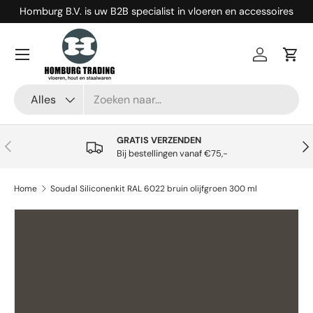
Homburg B.V. is uw B2B specialist in vloeren en accessoires
Ga naar inhoud
Menu
Inloggen
Win
Zoeken
Productsoort
Alles
GRATIS VERZENDEN
Vorige
Vol
Bij bestellingen vanaf €75,-
Home
Soudal Siliconenkit RAL 6022 bruin olijfgroen 300 ml
Ga direct naar productinformatie