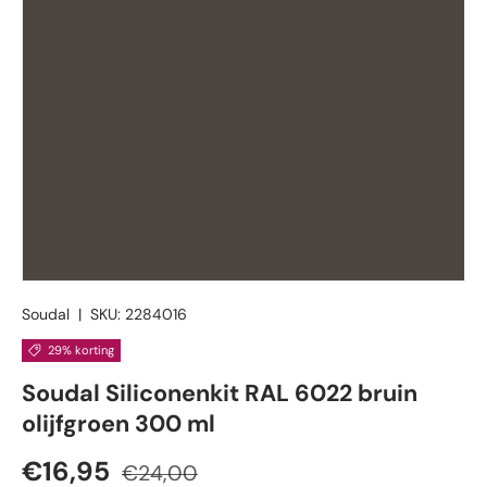
Soudal
|
SKU:
2284016
29% korting
Soudal Siliconenkit RAL 6022 bruin
olijfgroen 300 ml
Verkoopprijs
Reguliere prijs
€16,95
€24,00