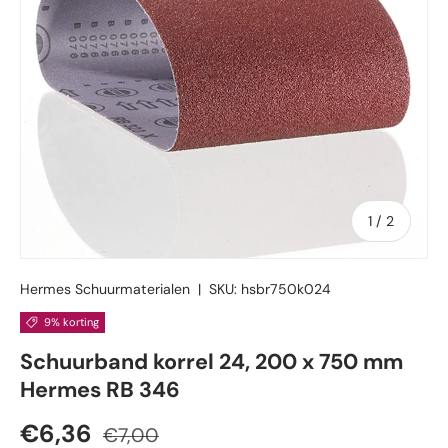
van
1
/
2
Hermes Schuurmaterialen
|
SKU:
hsbr750k024
9% korting
Schuurband korrel 24, 200 x 750 mm
Hermes RB 346
Verkoopprijs
Reguliere prijs
€6,36
€7,00