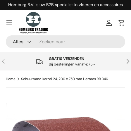
Homburg B.V. is uw B2B specialist in vloeren en accessoires
Ga naar inhoud
Menu
Inloggen
Win
Zoeken
Productsoort
Alles
GRATIS VERZENDEN
Vorige
Vol
Bij bestellingen vanaf €75,-
Home
Schuurband korrel 24, 200 x 750 mm Hermes RB 346
Ga direct naar productinformatie