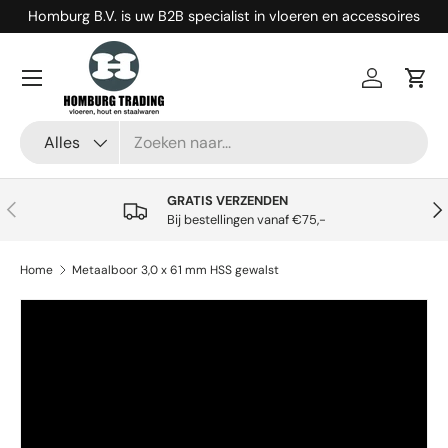
Homburg B.V. is uw B2B specialist in vloeren en accessoires
Ga naar inhoud
Menu
Inloggen
Win
Zoeken
Productsoort
Alles
GRATIS VERZENDEN
Vorige
Vol
Bij bestellingen vanaf €75,-
Home
Metaalboor 3,0 x 61 mm HSS gewalst
Ga direct naar productinformatie