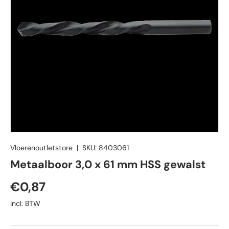
Vloerenoutletstore
|
SKU:
8403061
Metaalboor 3,0 x 61 mm HSS gewalst
Reguliere prijs
€0,87
Incl. BTW