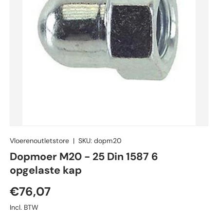
Vloerenoutletstore
|
SKU:
dopm20
Dopmoer M20 - 25 Din 1587 6
opgelaste kap
Reguliere prijs
€76,07
Incl. BTW