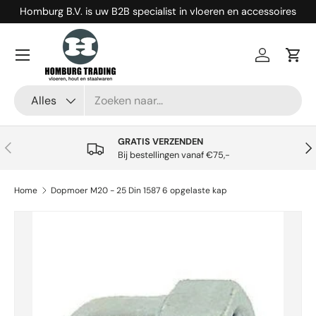
Homburg B.V. is uw B2B specialist in vloeren en accessoires
Ga naar inhoud
Menu
Inloggen
Win
Zoeken
Productsoort
Alles
GRATIS VERZENDEN
Vorige
Vol
Bij bestellingen vanaf €75,-
Home
Dopmoer M20 - 25 Din 1587 6 opgelaste kap
Ga direct naar productinformatie