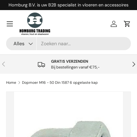
Homburg B.V. is uw B2B specialist in vloeren en accessoires
Ga naar inhoud
Menu
Inloggen
Win
Zoeken
Productsoort
Alles
GRATIS VERZENDEN
Vorige
Vol
Bij bestellingen vanaf €75,-
Home
Dopmoer M16 - 50 Din 1587 6 opgelaste kap
Ga direct naar productinformatie