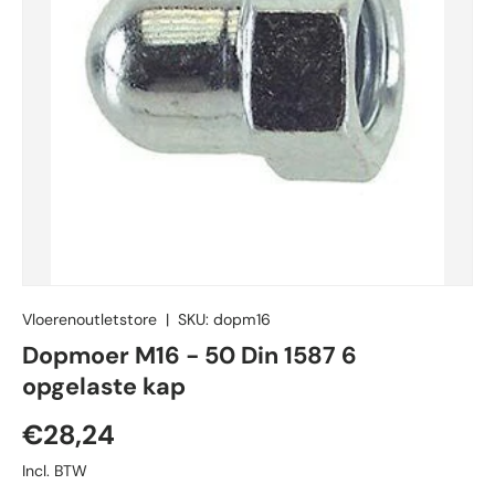
Vloerenoutletstore
|
SKU:
dopm16
Dopmoer M16 - 50 Din 1587 6
opgelaste kap
Reguliere prijs
€28,24
Incl. BTW