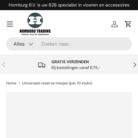
Homburg B.V. is uw B2B specialist in vloeren en accessoires
Ga naar inhoud
Menu
Inloggen
Win
Zoeken
Productsoort
Alles
GRATIS VERZENDEN
Vorige
Vol
Bij bestellingen vanaf €75,-
Home
Universeel reserve mesjes (per 10 stuks)
Ga direct naar productinformatie