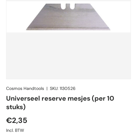
Cosmos Handtools
|
SKU:
1130526
Universeel reserve mesjes (per 10
stuks)
Reguliere prijs
€2,35
Incl. BTW