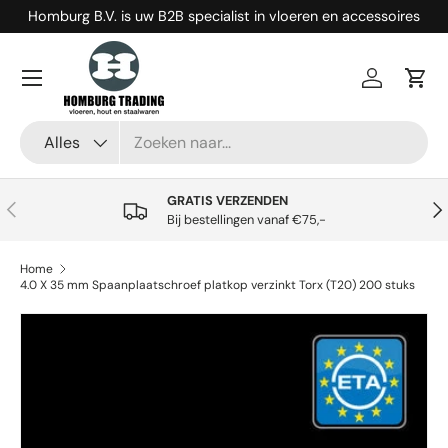
Homburg B.V. is uw B2B specialist in vloeren en accessoires
Ga naar inhoud
Menu
Inloggen
Win
Zoeken
Productsoort
Alles
GRATIS VERZENDEN
Vorige
Vol
Bij bestellingen vanaf €75,-
Home
4.0 X 35 mm Spaanplaatschroef platkop verzinkt Torx (T20) 200 stuks
Ga direct naar productinformatie