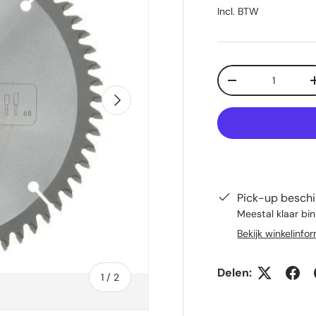
Incl. BTW
Aantal
Verlaag de hoeve
Volgende
Pick-up beschi
Meestal klaar bi
Bekijk winkelinfo
Delen:
van
1
/
2