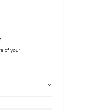
gave
e
re of your