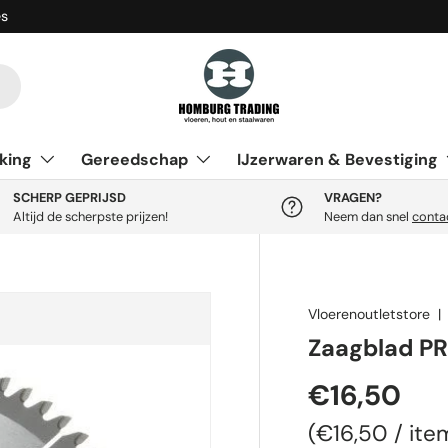
es
king
Gereedschap
IJzerwaren & Bevestiging
SCHERP GEPRIJSD
VRAGEN?
Altijd de scherpste prijzen!
Neem dan snel
conta
Vloerenoutletstore
Zaagblad PR
Reguliere p
€16,50
Eenheid prij
€16,50
/
ite