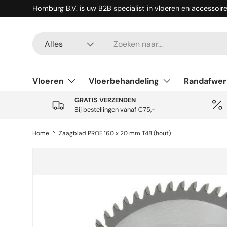
Homburg B.V. is uw B2B specialist in vloeren en accessoir
Ga naar inhoud
Zoeken
Productsoort
Alles
Vloeren
Vloerbehandeling
Randafwer
GRATIS VERZENDEN
Bij bestellingen vanaf €75,-
Home
Zaagblad PROF 160 x 20 mm T48 (hout)
Ga direct naar productinformatie