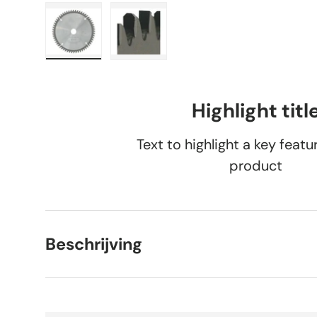
Laad afbeelding 1 in gallerij-weergave
Laad afbeelding 2 in gallerij-weer
Highlight titl
Text to highlight a key featu
product
Beschrijving