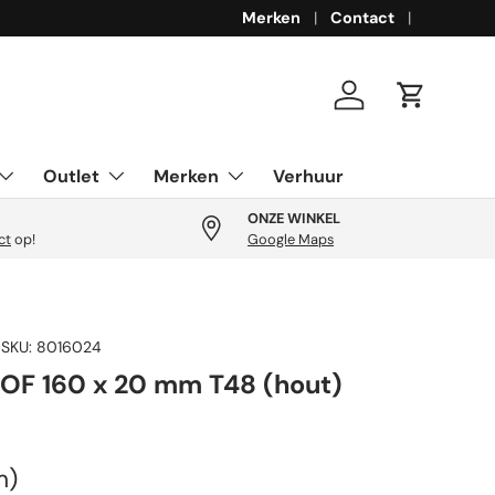
Merken
Contact
Inloggen
Winkelwa
Outlet
Merken
Verhuur
ONZE WINKEL
ct
op!
Google Maps
|
SKU:
8016024
OF 160 x 20 mm T48 (hout)
rijs
s
m