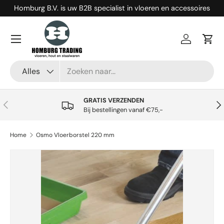
Homburg B.V. is uw B2B specialist in vloeren en accessoires
Ga naar inhoud
Menu
Inloggen
Win
Zoeken
Productsoort
Alles
GRATIS VERZENDEN
Vorige
Vol
Bij bestellingen vanaf €75,-
Home
Osmo Vloerborstel 220 mm
Ga direct naar productinformatie