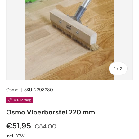
van
1
/
2
Osmo
|
SKU:
2298280
4% korting
Osmo Vloerborstel 220 mm
Verkoopprijs
Reguliere prijs
€51,95
€54,00
Incl. BTW