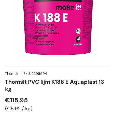
Thomsit
|
SKU:
2296594
Thomsit PVC lijm K188 E Aquaplast 13
kg
Reguliere prijs
€115,95
Eenheid prijs
€8,92
/
kg