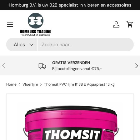
Homburg B.V. is uw B2B specialist in vloeren en accessoires
Ga naar inhoud
Menu
Inloggen
Win
Zoeken
Productsoort
Alles
GRATIS VERZENDEN
Vorige
Vol
Bij bestellingen vanaf €75,-
Home
Vloerlijm
Thomsit PVC lijm K188 E Aquaplast 13 kg
Ga direct naar productinformatie