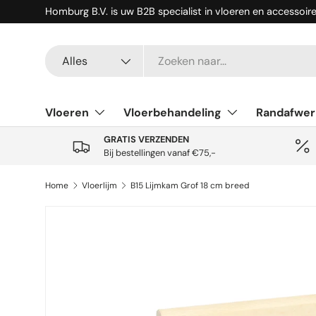
Homburg B.V. is uw B2B specialist in vloeren en accessoir
Ga naar inhoud
Zoeken
Productsoort
Alles
Vloeren
Vloerbehandeling
Randafwer
GRATIS VERZENDEN
Bij bestellingen vanaf €75,-
Home
Vloerlijm
B15 Lijmkam Grof 18 cm breed
Ga direct naar productinformatie