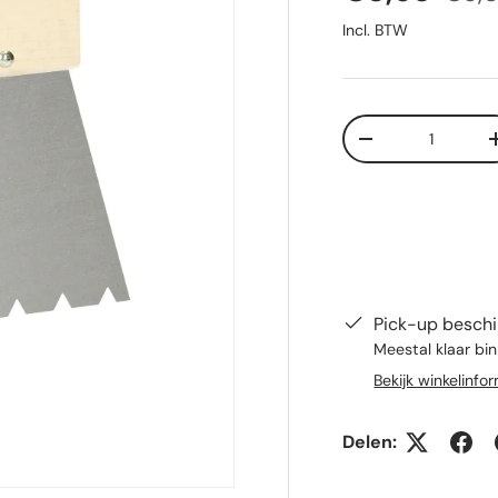
Incl. BTW
Aantal
Verlaag de hoeve
Pick-up beschi
Meestal klaar bi
Bekijk winkelinfo
Delen: