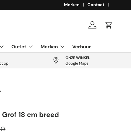
Merken
Contact
Inloggen
Winkelwa
Outlet
Merken
Verhuur
ONZE WINKEL
ct
op!
Google Maps
2
 Grof 18 cm breed
ijs
iere prijs
00