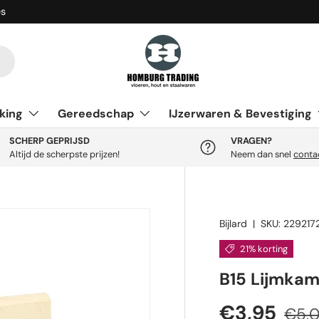
es
king
Gereedschap
IJzerwaren & Bevestiging
SCHERP GEPRIJSD
VRAGEN?
Altijd de scherpste prijzen!
Neem dan snel
conta
Bijlard
|
SKU:
229217
21% korting
B15 Lijmkam
Verkooppr
Regul
€3,95
€5,