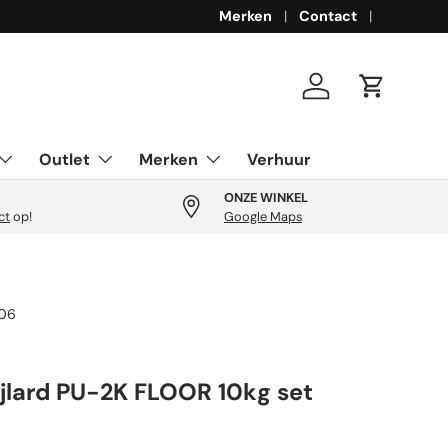
Merken
Contact
Inloggen
Winkelwa
Outlet
Merken
Verhuur
ONZE WINKEL
ct
op!
Google Maps
06
ijlard PU-2K FLOOR 10kg set