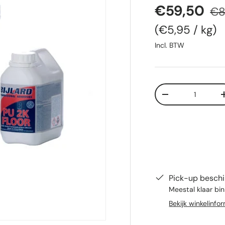
Verkooppr
Reg
€59,50
€8
Eenheid prij
€5,95
/
kg
Incl. BTW
Aantal
Verlaag de hoeve
Pick-up beschi
Meestal klaar bi
Bekijk winkelinfo