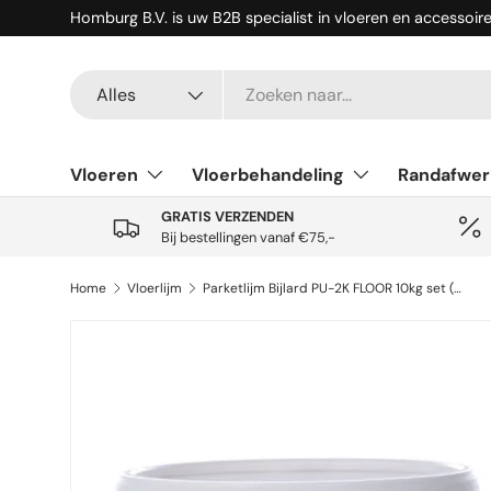
Homburg B.V. is uw B2B specialist in vloeren en accessoir
Ga naar inhoud
Zoeken
Productsoort
Alles
Vloeren
Vloerbehandeling
Randafwer
GRATIS VERZENDEN
Bij bestellingen vanaf €75,-
Home
Vloerlijm
Parketlijm Bijlard PU-2K FLOOR 10kg set (9+1kg)
Ga direct naar productinformatie