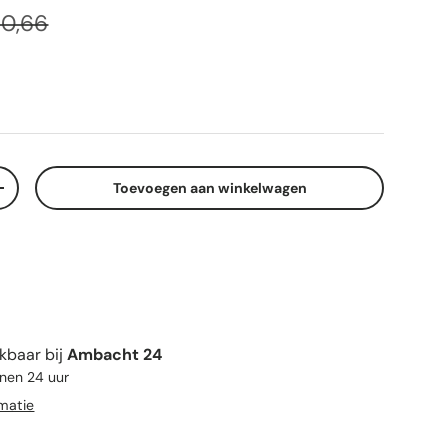
ijs
uliere prijs
0,66
s
Toevoegen aan winkelwagen
elheid
Verhoog de hoeveelheid
kbaar bij
Ambacht 24
nnen 24 uur
rmatie