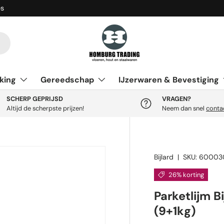
es
king
Gereedschap
IJzerwaren & Bevestiging
SCHERP GEPRIJSD
VRAGEN?
Altijd de scherpste prijzen!
Neem dan snel
conta
Bijlard
|
SKU:
60003
26% korting
Parketlijm B
(9+1kg)