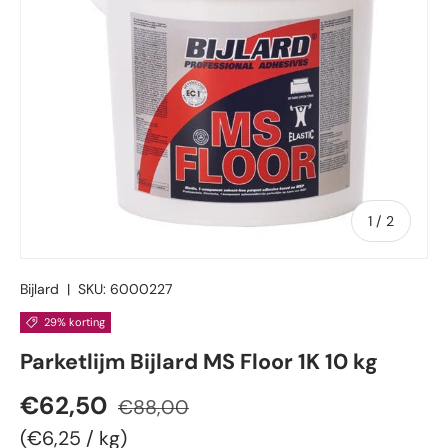
van
1
/
2
Bijlard
|
SKU:
6000227
29% korting
Parketlijm Bijlard MS Floor 1K 10 kg
Verkoopprijs
Reguliere prijs
€62,50
€88,00
Eenheid prijs
€6,25
/
kg