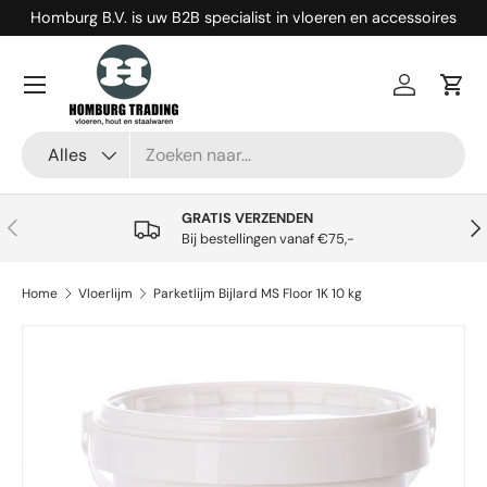
Homburg B.V. is uw B2B specialist in vloeren en accessoires
Ga naar inhoud
Menu
Inloggen
Win
Zoeken
Productsoort
Alles
GRATIS VERZENDEN
Vorige
Vol
Bij bestellingen vanaf €75,-
Home
Vloerlijm
Parketlijm Bijlard MS Floor 1K 10 kg
Ga direct naar productinformatie